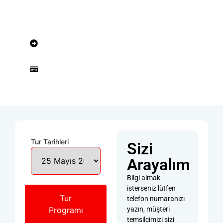
7 gece 8 gün
İstanbul
Budapeşte, Viyana, Prag
Avrupa Turları
,
Kurban Bayramı Turları
,
Prag Turları
719 € 'den itibaren
Tur Tarihleri
Sizi
Arayalım
Bilgi almak
isterseniz lütfen
Tur
telefon numaranızı
Programı
yazın, müşteri
temsilcimizi sizi