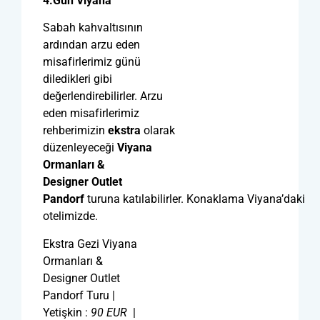
4.Gün Viyana
Sabah kahvaltısının
ardından arzu eden
misafirlerimiz günü
diledikleri gibi
değerlendirebilirler. Arzu
eden misafirlerimiz
rehberimizin
ekstra
olarak
düzenleyeceği
Viyana
Ormanları &
Designer Outlet
Pandorf
turuna katılabilirler. Konaklama Viyana’daki
otelimizde.
Ekstra Gezi Viyana
Ormanları &
Designer Outlet
Pandorf Turu |
Yetişkin :
90
EUR
|