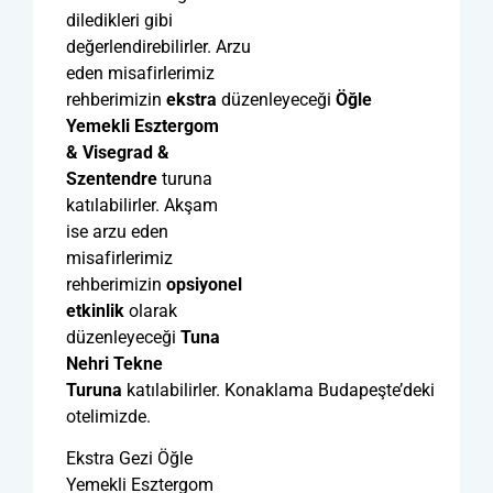
diledikleri gibi
değerlendirebilirler. Arzu
eden misafirlerimiz
rehberimizin
ekstra
düzenleyeceği
Öğle
Yemekli Esztergom
& Visegrad &
Szentendre
turuna
katılabilirler. Akşam
ise arzu eden
misafirlerimiz
rehberimizin
opsiyonel
etkinlik
olarak
düzenleyeceği
Tuna
Nehri Tekne
Turuna
katılabilirler. Konaklama Budapeşte’deki
otelimizde.
Ekstra Gezi Öğle
Yemekli Esztergom