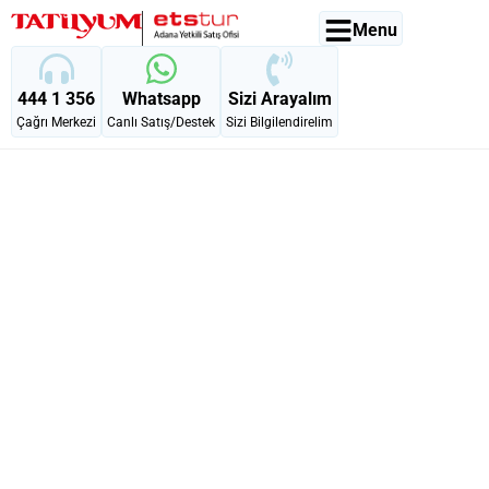
Menu
444 1 356
Whatsapp
Sizi Arayalım
Çağrı Merkezi
Canlı Satış/Destek
Sizi Bilgilendirelim
Pegasus Hava
Yolları ile Büyük
Orta Avrupa 7 Gece
8 Gün | Budapeşte
Başlangıçlı, Kurban
Bayramı |