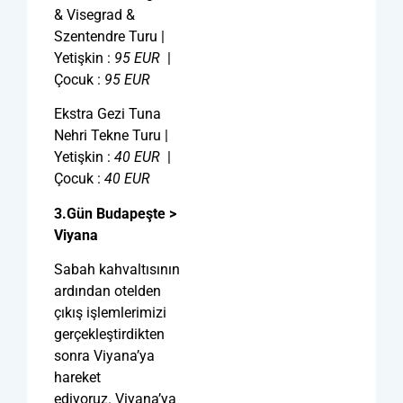
& Visegrad &
Szentendre Turu |
Yetişkin :
95
EUR
|
Çocuk :
95
EUR
Ekstra Gezi Tuna
Nehri Tekne Turu |
Yetişkin :
40
EUR
|
Çocuk :
40
EUR
3.Gün Budapeşte >
Viyana
Sabah kahvaltısının
ardından otelden
çıkış işlemlerimizi
gerçekleştirdikten
sonra Viyana’ya
hareket
ediyoruz. Viyana’ya