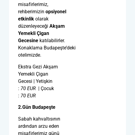
misafirlerimiz,
rehberimizin
opsiyonel
etkinlik
olarak
düzenleyeceği
Akşam
Yemekli Çigan
Gecesine
katılabilirler.
Konaklama Budapeşte’deki
otelimizde.
Ekstra Gezi Akşam
Yemekli Çigan
Gecesi | Yetişkin
:
70
EUR
| Çocuk
:
70
EUR
2.Gün Budapeşte
Sabah kahvaltısının
ardından arzu eden
misafirlerimiz günü