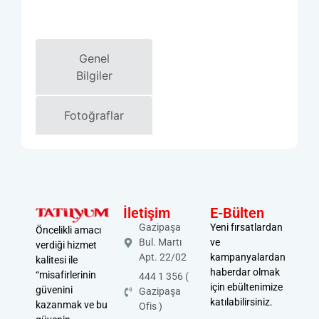
Genel
Bilgiler
Fotoğraflar
İletişim
E-Bülten
Gazipaşa
Yeni fırsatlardan
Öncelikli amacı
Bul. Martı
ve
verdiği hizmet
Apt. 22/02
kampanyalardan
kalitesi ile
haberdar olmak
“misafirlerinin
444 1 356 (
için ebültenimize
güvenini
Gazipaşa
katılabilirsiniz.
kazanmak ve bu
Ofis )