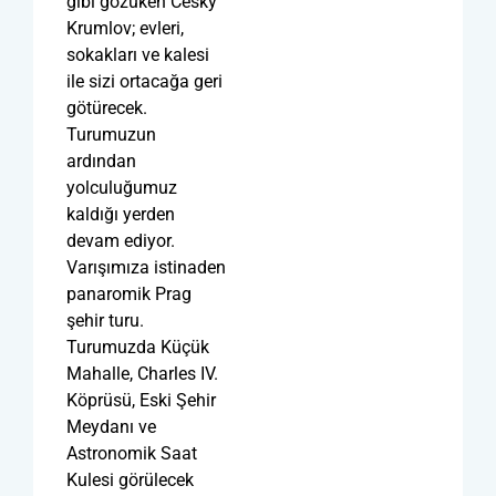
gibi gözüken Cesky
Krumlov; evleri,
sokakları ve kalesi
ile sizi ortacağa geri
götürecek.
Turumuzun
ardından
yolculuğumuz
kaldığı yerden
devam ediyor.
Varışımıza istinaden
panaromik Prag
şehir turu.
Turumuzda Küçük
Mahalle, Charles IV.
Köprüsü, Eski Şehir
Meydanı ve
Astronomik Saat
Kulesi görülecek