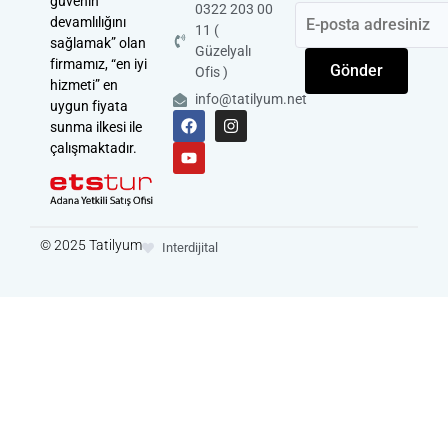
güvenin
0322 203 00
devamlılığını
11 (
sağlamak” olan
Güzelyalı
firmamız, “en iyi
Gönder
Ofis )
hizmeti” en
info@tatilyum.net
uygun fiyata
sunma ilkesi ile
çalışmaktadır.
© 2025 Tatilyum
Interdijital