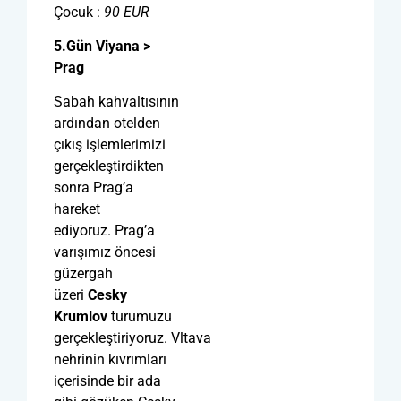
Çocuk :
90
EUR
5.Gün Viyana >
Prag
Sabah kahvaltısının
ardından otelden
çıkış işlemlerimizi
gerçekleştirdikten
sonra Prag’a
hareket
ediyoruz. Prag’a
varışımız öncesi
güzergah
üzeri
Cesky
Krumlov
turumuzu
gerçekleştiriyoruz. Vltava
nehrinin kıvrımları
içerisinde bir ada