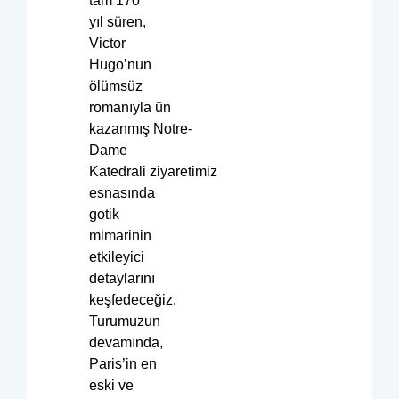
tam 170
yıl süren,
Victor
Hugo’nun
ölümsüz
romanıyla ün
kazanmış Notre-
Dame
Katedrali ziyaretimiz
esnasında
gotik
mimarinin
etkileyici
detaylarını
keşfedeceğiz.
Turumuzun
devamında,
Paris’in en
eski ve