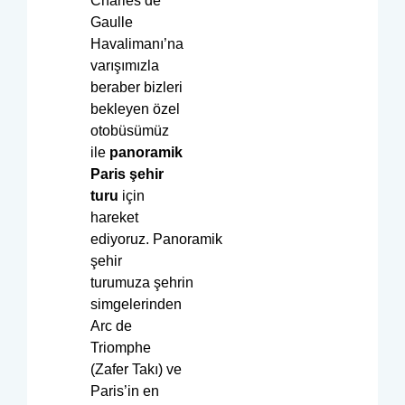
Charles de
Gaulle
Havalimanı’na
varışımızla
beraber bizleri
bekleyen özel
otobüsümüz
ile
panoramik
Paris şehir
turu
için
hareket
ediyoruz. Panoramik
şehir
turumuza şehrin
simgelerinden
Arc de
Triomphe
(Zafer Takı) ve
Paris’in en