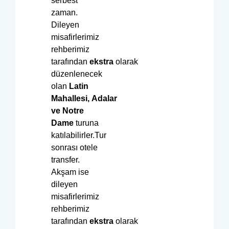
serbest
zaman.
Dileyen
misafirlerimiz
rehberimiz
tarafından
ekstra
olarak
düzenlenecek
olan
Latin
Mahallesi, Adalar
ve Notre
Dame
turuna
katılabilirler.Tur
sonrası otele
transfer.
Akşam ise
dileyen
misafirlerimiz
rehberimiz
tarafından
ekstra
olarak