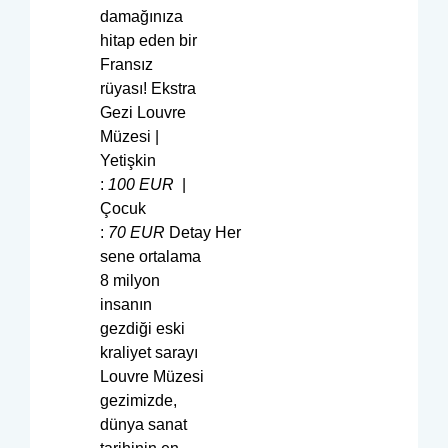
damağınıza
hitap eden bir
Fransız
rüyası! Ekstra
Gezi Louvre
Müzesi |
Yetişkin
:
100
EUR
|
Çocuk
:
70
EUR
Detay Her
sene ortalama
8 milyon
insanın
gezdiği eski
kraliyet sarayı
Louvre Müzesi
gezimizde,
dünya sanat