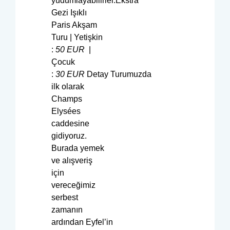
yudumlayabilirler.Ekstra
Gezi Işıklı
Paris Akşam
Turu | Yetişkin
:
50
EUR
|
Çocuk
:
30
EUR
Detay Turumuzda
ilk olarak
Champs
Elysées
caddesine
gidiyoruz.
Burada yemek
ve alışveriş
için
vereceğimiz
serbest
zamanın
ardından Eyfel’in