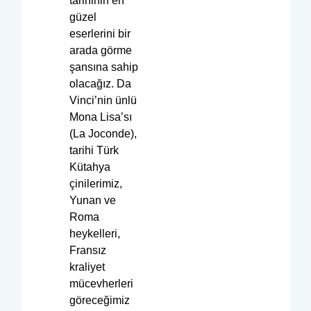
tarihinin en
güzel
eserlerini bir
arada görme
şansına sahip
olacağız. Da
Vinci’nin ünlü
Mona Lisa’sı
(La Joconde),
tarihi Türk
Kütahya
çinilerimiz,
Yunan ve
Roma
heykelleri,
Fransız
kraliyet
mücevherleri
göreceğimiz