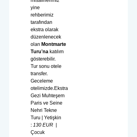
misafirlerimiz
yine
rehberimiz
tarafından
ekstra olarak
düzenlenecek
olan
Montmarte
Turu’na
katılım
gösterebilir.
Tur sonu otele
transfer.
Geceleme
otelimizde.Ekstra
Gezi Muhteşem
Paris ve Seine
Nehri Tekne
Turu | Yetişkin
:
130
EUR
|
Çocuk