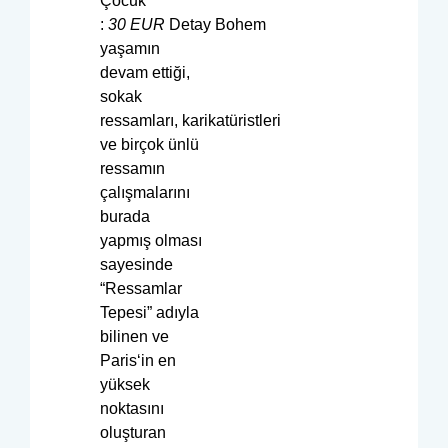
Çocuk
:
30
EUR
Detay Bohem
yaşamın
devam ettiği,
sokak
ressamları, karikatüristleri
ve birçok ünlü
ressamın
çalışmalarını
burada
yapmış olması
sayesinde
“Ressamlar
Tepesi” adıyla
bilinen ve
Paris‘in en
yüksek
noktasını
oluşturan