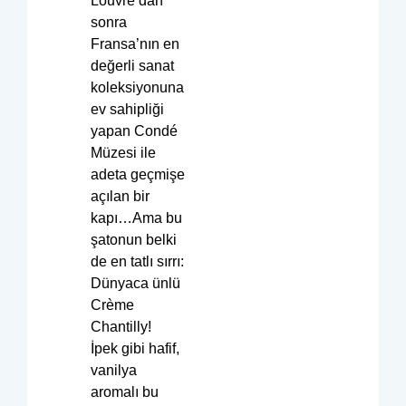
Louvre’dan
sonra
Fransa’nın en
değerli sanat
koleksiyonuna
ev sahipliği
yapan Condé
Müzesi ile
adeta geçmişe
açılan bir
kapı…Ama bu
şatonun belki
de en tatlı sırrı:
Dünyaca ünlü
Crème
Chantilly!
İpek gibi hafif,
vanilya
aromalı bu