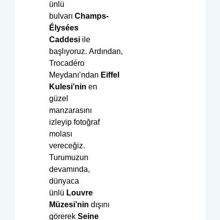
ünlü
bulvarı
Champs-
Élysées
Caddesi
ile
başlıyoruz. Ardından,
Trocadéro
Meydanı’ndan
Eiffel
Kulesi’nin
en
güzel
manzarasını
izleyip fotoğraf
molası
vereceğiz.
Turumuzun
devamında,
dünyaca
ünlü
Louvre
Müzesi’nin
dışını
görerek
Seine