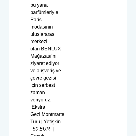
bu yana
parfümleriyle
Paris
modasının
uluslararası
merkezi
olan BENLUX
Mağazası‘nı
ziyaret ediyor
ve alışveriş ve
çevre gezisi
için serbest
zaman
veriyoruz.
Ekstra
Gezi Montmarte
Turu | Yetişkin
:
50
EUR
|