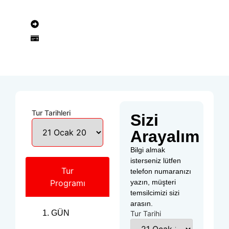
İstanbul
Paris, Disneyland
Paris & Disneyland
1199 € 'den itibaren
Tur Tarihleri
Sizi
Arayalım
Bilgi almak
isterseniz lütfen
Tur
telefon numaranızı
Programı
yazın, müşteri
temsilcimizi sizi
arasın.
GÜN
Tur Tarihi