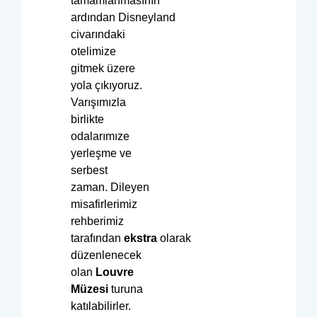
tamamlanmasının
ardından Disneyland
civarındaki
otelimize
gitmek üzere
yola çıkıyoruz.
Varışımızla
birlikte
odalarımıze
yerleşme ve
serbest
zaman. Dileyen
misafirlerimiz
rehberimiz
tarafından
ekstra
olarak
düzenlenecek
olan
Louvre
Müzesi
turuna
katılabilirler.