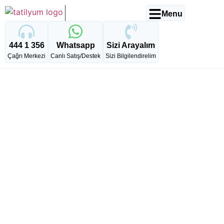
Menu
444 1 356
Whatsapp
Sizi Arayalım
Çağrı Merkezi
Canlı Satış/Destek
Sizi Bilgilendirelim
Türk Hava Yolları
ile Paris &
Disneyland 4 Gece
5 Gün | Çift Park
Giriş Bileti Dahil
4 gece 5 gün