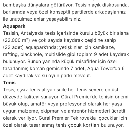
bambaşka dünyalara götürüyor. Tesisin açık diskosunda,
barlarında veya özel konseptli partilerde arkadaşlarınız
ile unutulmaz anlar yaşayabilirsiniz.
Aquapark
Tesisin, Antalya’da tesis içerisinde kurulu büyük bir alana
(22.000 m²) ve çok sayıda kaydırak çeşidine sahip
(22 adet) aquapark’ında; yetişkinler için kamikaze,
rafting, blackhole, multislide gibi toplam 9 adet kaydırak
bulunuyor. Bunun yanında küçük misafirler için özel
tasarlanmış korsan gemisinde 7 adet, Aqua Tower’da 6
adet kaydırak ve su oyun parkı mevcut.
Tenis
Tesis, eşsiz tenis altyapısı ile her tenis severe en üst
düzeyde kaliteyi sunuyor. Güral Premier’de tenisin önemi
büyük olup, amatör veya profesyonel olarak her yaşa
uygun malzeme, ekipman ve antrenör hizmetleri ücretli
olarak veriliyor. Güral Premier Tekirova’da çocuklar için
özel olarak tasarlanmış tenis çocuk kortları bulunuyor.