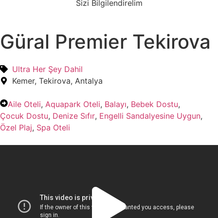
Sizi Bilgilendirelim
Güral Premier Tekirova
Ultra Her Şey Dahil
Kemer, Tekirova, Antalya
Aile Oteli
,
Aquapark Oteli
,
Balayı
,
Bebek Dostu
,
Çocuk Dostu
,
Denize Sıfır
,
Engelli Sandalyesine Uygun
,
Özel Plaj
,
Spa Oteli